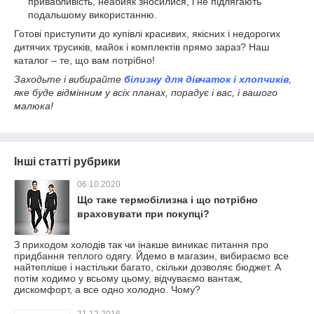
привабливість, неабияк зносилися, і не підлягають
подальшому використанню.
Готові приступити до купівлі красивих, якісних і недорогих
дитячих трусиків, майок і комплектів прямо зараз? Наш
каталог – те, що вам потрібно!
Заходьте і вибирайте
білизну для дівчаток і хлопчиків
,
яке буде відмінним у всіх планах, порадує і вас, і вашого
малюка!
Інші статті рубрики
06.10.2020
Що таке термобілизна і що потрібно
враховувати при покупці?
З приходом холодів так чи інакше виникає питання про
придбання теплого одягу. Йдемо в магазин, вибираємо все
найтепліше і настільки багато, скільки дозволяє бюджет. А
потім ходимо у всьому цьому, відчуваємо вантаж,
дискомфорт, а все одно холодно. Чому?