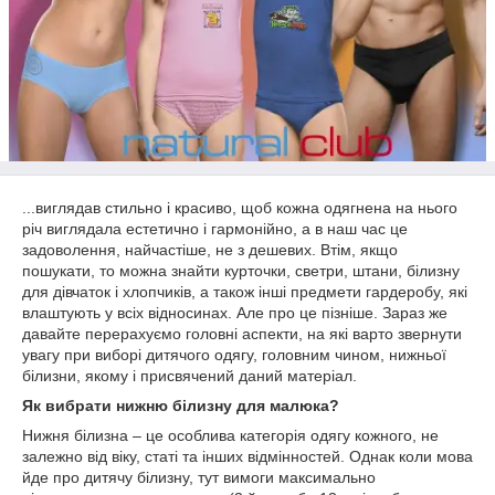
...виглядав стильно і красиво, щоб кожна одягнена на нього
річ виглядала естетично і гармонійно, а в наш час це
задоволення, найчастіше, не з дешевих. Втім, якщо
пошукати, то можна знайти курточки, светри, штани, білизну
для дівчаток і хлопчиків, а також інші предмети гардеробу, які
влаштують у всіх відносинах. Але про це пізніше. Зараз же
давайте перерахуємо головні аспекти, на які варто звернути
увагу при виборі дитячого одягу, головним чином, нижньої
білизни, якому і присвячений даний матеріал.
Як вибрати нижню білизну для малюка?
Нижня білизна – це особлива категорія одягу кожного, не
залежно від віку, статі та інших відмінностей. Однак коли мова
йде про дитячу білизну, тут вимоги максимально