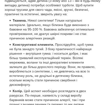
підвищуються, адже дитина (3 йому або 13 – він в будь-якому
випадку дитина) потребує особливої турботи. Щоб купити
хороші трусики для свого чада, якісні, зручні, безпечні,
практичні та естетичні, зверніть увагу на:
Тканина.
Ніякої синтетики! Тільки натуральні
матеріали. Ідеально, якщо білизна буде виконано з
бавовни на 95-100 %. Бавовна забезпечує оптимальне
провітрювання, не дратує шкірні покриви і не стає
причиною алергічних реакцій.
Конструктивні елементи.
Прослідкуйте, щоб гумка
не була занадто тугий. З боку практичності найкраще
рішення – внутрішня гумка: і носиться добре, і має
більш тривалий експлуатаційний термін. Всілякі
мережива, волани та інші декоративні елементи
залиште до більш дорослого періоду. Вони, як правило,
виробляються з синтетики, і, не дивлячись на всю їх
естетичну роль, не доцільні в дитячому білизна,
оскільки можуть стати причиною свербіння і
дискомфорту.
Колір.
Цей аспект необхідно розглядати в двох
ракурсах. По-перше, наявність у складі виробу
барвників може стати причиною алергії, так і при
пранні з іншими речами (а перемо то ми дитяче