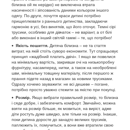
білизна ой як нерідко) не виключена втрата
насиченості і зіпсованість даними кольором іншого
одягу. По-друге, почуття краси дитині потрібно
прищеплювати з раннього дитинства, закладаючи
гармонію в усі, без винятків, що його оточує. Темні сірі
трусики, особливо для дівчаток – не варіант, а от білі
або виконані в інший світлій гаммі – те, що потрібно!
Якість пошиття.
Дитяча білизна – не та стаття
витрат, на якій стоїть суворо економити. Тут спрацьовує
принцип «жадібний платить двічі». І якщо ви повелися
на мінімальну вартість, закривши очі на низькопробну
фурнітуру, насамперед, нитки, а також на необроблені
шви, мінімальну товщину матеріалу, після першого ж
прання підете назад в магазин за новими трусиками.
Одразу хочемо зауважити: не всі дешеве – погане,
потрібно просто уважно стежити за якістю при покупці.
Розмір.
Якщо вибрати правильний розмір, то білизна
і сяде добре, і забезпечить комфорт. Звичайно, можна
взяти на розмір більше, як мовиться, на виріст, адже
діти ростуть дуже швидко, але тільки на розмір. Інакше,
поки дитина доросте до занадто великих трусиків,
паплюжить їх, помучиться, а вони вже втратили свою