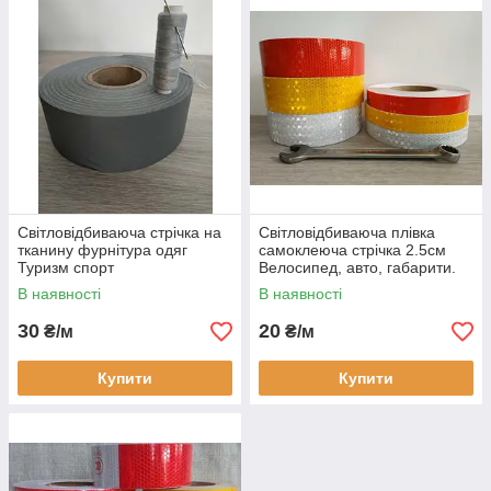
мотоцикла,
вантажівок і причепів,
шлагбаума,
дорожніх стовпчиків.
одягу та шкільних рюкзаків,
на браслет або брелок катафот
Світловідбиваюча стрічка на
Світловідбиваюча плівка
тканину фурнітура одяг
самоклеюча стрічка 2.5см
Туризм спорт
Велосипед, авто, габарити.
В наявності
В наявності
30
20
₴/м
₴/м
Купити
Купити