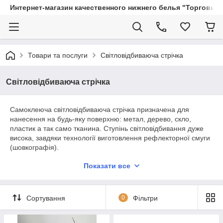
Интернет-магазин качественного нижнего белья "Торговый
Товари та послуги
Світловідбиваюча стрічка
Світловідбиваюча стрічка
Самоклеюча світловідбиваюча стрічка призначена для
нанесення на будь-яку поверхню: метал, дерево, скло,
пластик а так само тканина. Ступінь світловідбивання дуже
висока, завдяки технології виготовлення рефлекторної смуги
(шовкографія).
Застосовуються наклейки безпеки для зорового позначення
Показати все
будь-якого об'єкта
в темний час доби
:
коляски,
велосипеда,
Сортування
0
Фільтри
кузов та двері авто