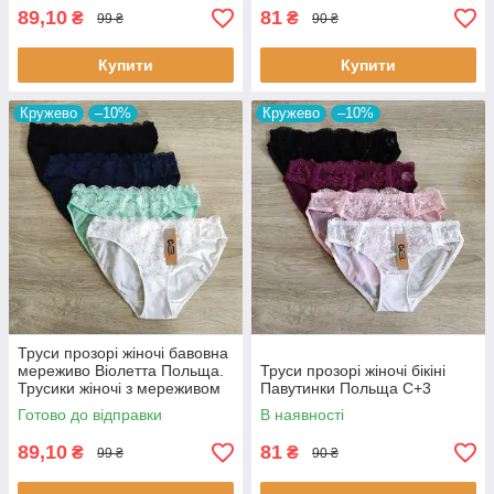
89,10
81
₴
₴
99 ₴
90 ₴
Купити
Купити
Кружево
–10%
Кружево
–10%
Труси прозорі жіночі бавовна
мереживо Віолетта Польща.
Труси прозорі жіночі бікіні
Трусики жіночі з мереживом
Павутинки Польща С+3
Готово до відправки
В наявності
89,10
81
₴
₴
99 ₴
90 ₴