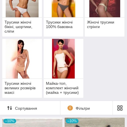
стрейч (95% бавовна + 5% еластан),
модал (86% нейлон + 8% еластан + 6% поліамід),
Розміри:
Трусики жіночі
Трусики жіночі
Жіночі трусики
44р, 46р, 48р, 50р, 52р, 54р, 56р, 58р, (XS, S, M, L, XL, 2XL,
бікіні, шортики,
100% бавовна
стрінги
3XL)
сліпи
Трусики жіночі
Майка-топ,
великих розмірів
комплект жіночий
максі
(майка + трусики)
Сортування
0
Фільтри
–10%
–10%