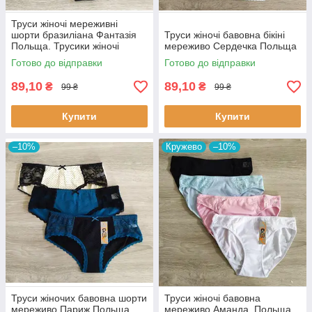
Труси жіночі мереживні
шорти бразиліана Фантазія
Труси жіночі бавовна бікіні
Польща. Трусики жіночі
мереживо Сердечка Польща
шортами
Готово до відправки
Готово до відправки
89,10
89,10
₴
₴
99 ₴
99 ₴
Купити
Купити
–10%
Кружево
–10%
Труси жіночих бавовна шорти
Труси жіночі бавовна
мереживо Париж Польща
мереживо Аманда. Польща.