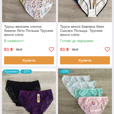
Трусы женские хлопок
Труси жіночі бавовна бікіні
бикини Лето Польша Трусики
Сьюзен Польща. Трусики
жіночі сліпи
жіночі сліпи
В наявності
Готово до відправки
81
81
₴
₴
90 ₴
90 ₴
Купити
Купити
Кружево
–10%
–10%