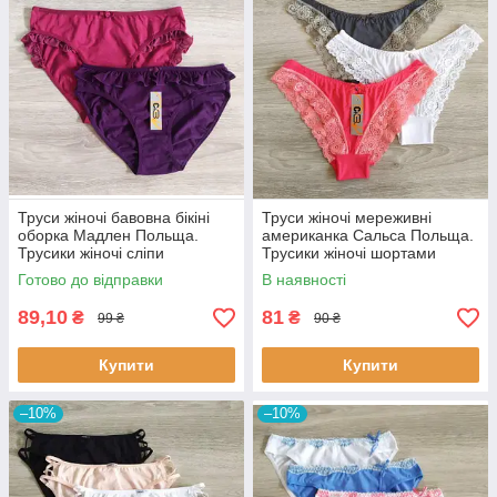
Труси жіночі бавовна бікіні
Труси жіночі мереживні
оборка Мадлен Польща.
американка Сальса Польща.
Трусики жіночі сліпи
Трусики жіночі шортами
Готово до відправки
В наявності
89,10
81
₴
₴
99 ₴
90 ₴
Купити
Купити
–10%
–10%