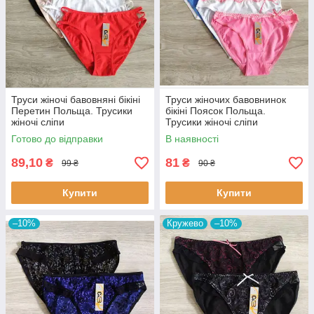
Труси жіночі бавовняні бікіні
Труси жіночих бавовнинок
Перетин Польща. Трусики
бікіні Поясок Польща.
жіночі сліпи
Трусики жіночі сліпи
Готово до відправки
В наявності
89,10
81
₴
₴
99 ₴
90 ₴
Купити
Купити
–10%
Кружево
–10%