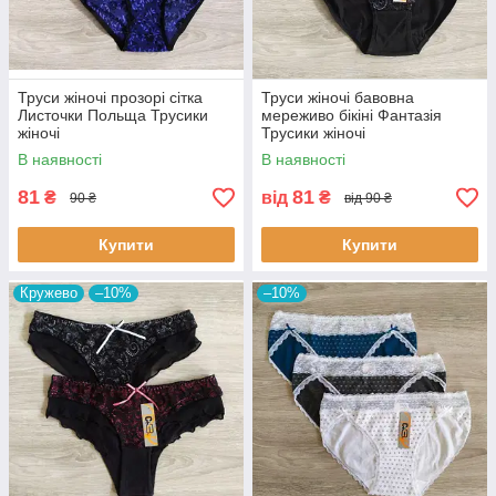
Труси жіночі прозорі сітка
Труси жіночі бавовна
Листочки Польща Трусики
мереживо бікіні Фантазія
жіночі
Трусики жіночі
В наявності
В наявності
81
81
₴
від
₴
90 ₴
від 90 ₴
Купити
Купити
Кружево
–10%
–10%