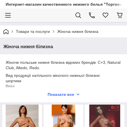
Интернет-магазин качественного нижнего белья "Торговый
Товари та послуги
Жіноча нижня білизна
Жіноча нижня білизна
Жіноче польське нижня білизна відомих брендів: C+3, Natural
Club, Altedo, Redo.
Вид продукції натільного жіночого нижньої білизни:
шортики
бікіні
класика
Показати все
стринги
майки
топіки
піжами
Тканина продукції:
100% бавовна,