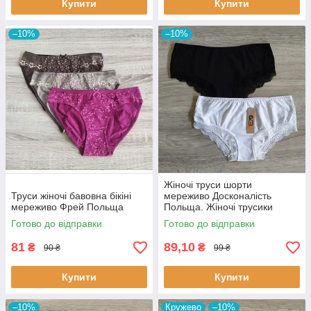
Купити
Купити
–10%
–10%
Жіночі труси шорти
Труси жіночі бавовна бікіні
мереживо Досконалість
мереживо Фрей Польща
Польща. Жіночі трусики
шортами
Готово до відправки
Готово до відправки
81
89,10
₴
₴
90 ₴
99 ₴
Купити
Купити
–10%
Кружево
–10%