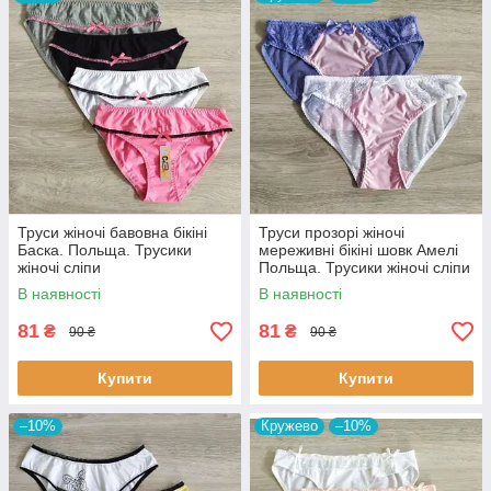
Труси жіночі бавовна бікіні
Труси прозорі жіночі
Баска. Польща. Трусики
мереживні бікіні шовк Амелі
жіночі сліпи
Польща. Трусики жіночі сліпи
В наявності
В наявності
81
81
₴
₴
90 ₴
90 ₴
Купити
Купити
–10%
Кружево
–10%