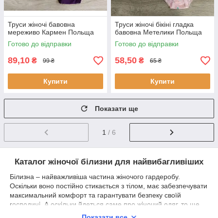
Труси жіночі бавовна
Труси жіночі бікіні гладка
мереживо Кармен Польща
бавовна Метелики Польща
Готово до відправки
Готово до відправки
89,10
58,50
₴
₴
99 ₴
65 ₴
Купити
Купити
Показати ще
1
/ 6
Каталог жіночої білизни для найвибагливіших
Білизна – найважливіша частина жіночого гардеробу.
Оскільки воно постійно стикається з тілом, має забезпечувати
максимальний комфорт та гарантувати безпеку своїй
господині. А оскільки йдеться саме про жіночий одяг, то ще
дуже значущим є й естетичний бік медалі.
Показати все