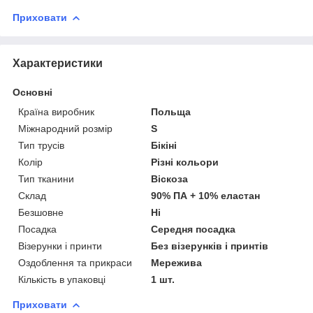
Приховати
Характеристики
Основні
Країна виробник
Польща
Міжнародний розмір
S
Тип трусів
Бікіні
Колір
Різні кольори
Тип тканини
Віскоза
Склад
90% ПА + 10% еластан
Безшовне
Ні
Посадка
Середня посадка
Візерунки і принти
Без візерунків і принтів
Оздоблення та прикраси
Мережива
Кількість в упаковці
1 шт.
Приховати