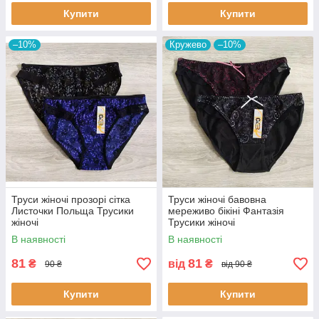
Купити
Купити
–10%
Кружево
–10%
Труси жіночі прозорі сітка
Труси жіночі бавовна
Листочки Польща Трусики
мереживо бікіні Фантазія
жіночі
Трусики жіночі
В наявності
В наявності
81
81
₴
від
₴
90 ₴
від 90 ₴
Купити
Купити