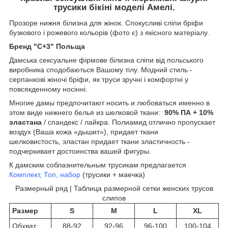
трусики бікіні моделі Амелі.
Прозоре нижня білизна для жінок. Спокусливі сліпи бріфи
бузкового і рожевого кольорів (фото є) з якісного матеріалу.
Бренд "C+3" Польща
Дамська сексуальне фірмове білизна сліпи від польського
виробника сподобаються Вашому тілу. Модний стиль -
серпанкові жіночі бріфи, як труси зручні і комфортні у
повсякденному носінні.
Многие дамы предпочитают носить и любоваться именно в
этом виде нижнего белья из шелковой ткани:
90% ПА + 10%
э
ластана
/ спандекс / лайкра. Полиамид отлично пропускает
воздух (Ваша кожа «дышит»), придает ткани
шелковистость, эластан придает ткани эластичность -
подчеркивает достоинства вашей фигуры.
К дамским соблазнительным трусикам предлагается
Комплект, Топ, набор
(трусики + маечка)
Размерный ряд | Таблица размерной сетки женских трусов
слипов
Размер
S
M
L
XL
Обхват
88-92
92-96
96-100
100-104