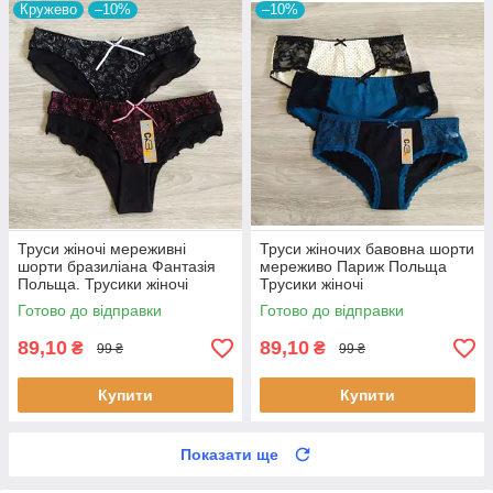
Кружево
–10%
–10%
Труси жіночі мереживні
Труси жіночих бавовна шорти
шорти бразиліана Фантазія
мереживо Париж Польща
Польща. Трусики жіночі
Трусики жіночі
шортами
Готово до відправки
Готово до відправки
89,10
89,10
₴
₴
99 ₴
99 ₴
Купити
Купити
Показати ще