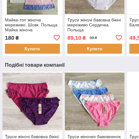
Майка-топ жіноча
Труси жіночі бавовна бікіні
Трус
мереживо, Шовк. Польща.
мереживо Сердечка
Бале
Майка жіноча
Польща
180
89,10
49,
₴
₴
99 ₴
Купити
Купити
Подібні товари компанії
Труси жіночі бавовна бікіні
Труси жіночих бавовнинок
Трус