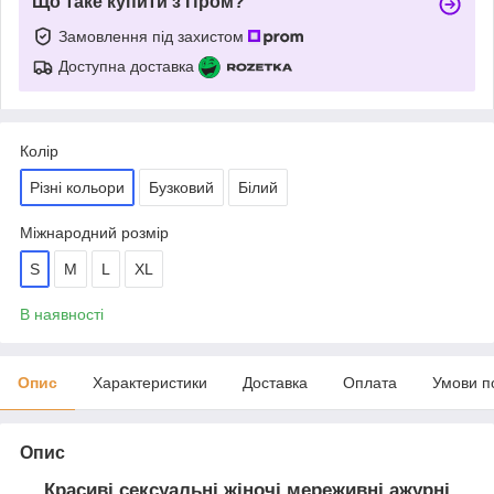
Що таке купити з Пром?
Замовлення під захистом
Доступна доставка
Колір
Різні кольори
Бузковий
Білий
Міжнародний розмір
S
M
L
XL
В наявності
Опис
Характеристики
Доставка
Оплата
Умови п
Опис
Красиві сексуальні жіночі мереживні ажурні