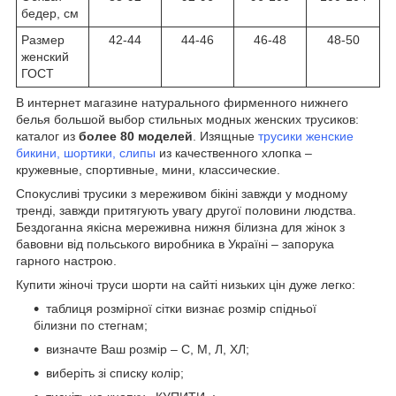
бедер, см
Размер
42-44
44-46
46-48
48-50
женский
ГОСТ
В интернет магазине натурального фирменного нижнего
белья большой выбор стильных модных женских трусиков:
каталог из
более 80 моделей
. Изящные
трусики женские
бикини, шортики, слипы
из качественного хлопка –
кружевные, спортивные, мини, классические.
Спокусливі трусики з мереживом бікіні завжди у модному
тренді, завжди притягують увагу другої половини людства.
Бездоганна якісна мереживна нижня білизна для жінок з
бавовни від польського виробника в Україні – запорука
гарного настрою.
Купити жіночі труси шорти на сайті низьких цін дуже легко:
таблиця розмірної сітки визнає розмір спідньої
білизни по стегнам;
визначте Ваш розмір – С, М, Л, ХЛ;
виберіть зі списку колір;