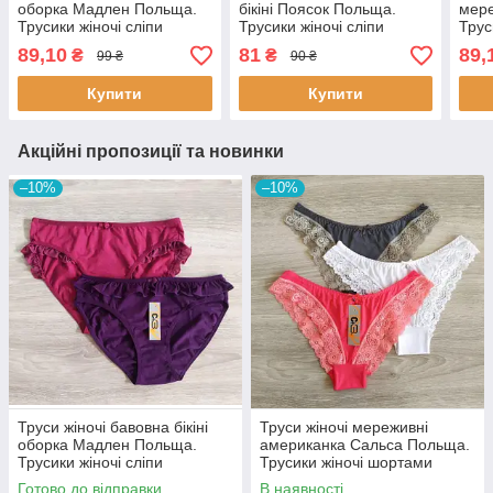
оборка Мадлен Польща.
бікіні Поясок Польща.
мере
Трусики жіночі сліпи
Трусики жіночі сліпи
Трус
89,10
81
89,
₴
₴
99 ₴
90 ₴
Купити
Купити
Акційні пропозиції та новинки
–10%
–10%
Труси жіночі бавовна бікіні
Труси жіночі мереживні
оборка Мадлен Польща.
американка Сальса Польща.
Трусики жіночі сліпи
Трусики жіночі шортами
Готово до відправки
В наявності