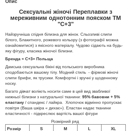
Опис
Сексуальні жіночі Переплавки з
мереживним однотонним пояском ТМ
"C+3"
Найзручніша спідня білизна для жінок. Сльозливі слипи
білого, Блакитного, рожевого кольору (з фотографії можна
ознайомитися) з якісного матеріалу. Чудово сідають на будь-
яку фігуру, класика жіночої білизни.
Бренда « С+3» Польща
Дамська сексуальна бікіні від польського виробника
сподобаються вашому тілу. Модний стиль - фірмові жіночі
слипи брифи, як трусики. Комфортні і зручні у щоденному
носку.
Багато дівчат воліють носити саме в цей вид звабливої
нижньої білизни з натуральної тканини:
95% бавовни + 5%
еластану
/ спандекс / лайкра. Хлопочок відмінно пропускає
повітря (Ваша шкіра « дихає»). Еластан надає тканини
еластичності - підкреслює вартість вашої фігури
Розмірний ряд
Розмір
S
M
L
XL