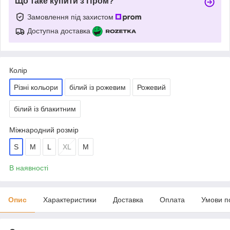
Що таке купити з Пром?
Замовлення під захистом
Доступна доставка
Колір
Різні кольори
білий із рожевим
Рожевий
білий із блакитним
Міжнародний розмір
S
M
L
XL
М
В наявності
Опис
Характеристики
Доставка
Оплата
Умови п