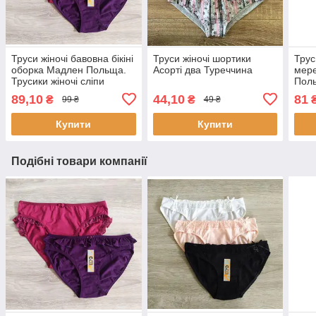
Труси жіночі бавовна бікіні
Труси жіночі шортики
Трус
оборка Мадлен Польща.
Асорті два Туреччина
мере
Трусики жіночі сліпи
Пол
89,10
44,10
81
₴
₴
99 ₴
49 ₴
Купити
Купити
Подібні товари компанії