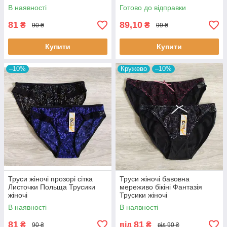
В наявності
Готово до відправки
81
89,10
₴
₴
90 ₴
99 ₴
Купити
Купити
–10%
Кружево
–10%
Труси жіночі прозорі сітка
Труси жіночі бавовна
Листочки Польща Трусики
мереживо бікіні Фантазія
жіночі
Трусики жіночі
В наявності
В наявності
81
81
₴
від
₴
90 ₴
від 90 ₴