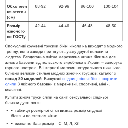
Обхоплен
88-92
92-96
96-100
100-104
ня стегон
(см)
Розмір
42-44
44-46
46-48
48-50
жіночого
по ГОСТу
Спокусливі кружевні трусики бікіні ніколи на виходят з модного
тренду, вони завжди притягують увагу другої половини
людства. Бездоганна якісна мереживна нижня білизна для
жінок з бавовни від польського виробника в Україні – запорука
гарного настрою. В інтернеті магазин натурального нижнього
білизни великий стильні модних жіночих трусиків: каталог з
понад 80 моделей
. Вишукані
спідниці жіночі бікіні, шортики,
слипи
З якісного бавовни є мереживні, спортивні, міні -,
класичні.
Купити жіночі труси сліпи на сайті сексуальної спідньої
білизни дуже легко:
таблиця розмірної сітки визнає розмір спідньої
білизни по стегнам жінки;
визначте Ваш розмір – С, М, Л, ХЛ;