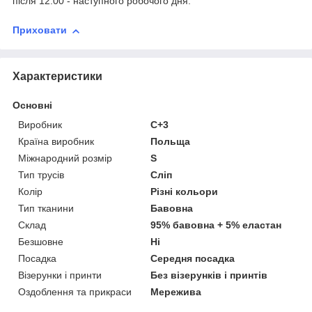
після 12:00 - наступного робочого дня.
Приховати
Характеристики
Основні
Виробник
C+3
Країна виробник
Польща
Міжнародний розмір
S
Тип трусів
Сліп
Колір
Різні кольори
Тип тканини
Бавовна
Склад
95% бавовна + 5% еластан
Безшовне
Ні
Посадка
Середня посадка
Візерунки і принти
Без візерунків і принтів
Оздоблення та прикраси
Мережива