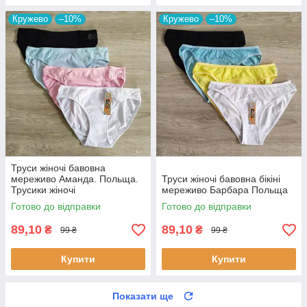
Кружево
–10%
Кружево
–10%
Труси жіночі бавовна
мереживо Аманда. Польща.
Труси жіночі бавовна бікіні
Трусики жіночі
мереживо Барбара Польща
Готово до відправки
Готово до відправки
89,10
89,10
₴
₴
99 ₴
99 ₴
Купити
Купити
Показати ще