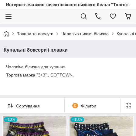
Интернет-магазин качественного нижнего белья "Торговый
Товари та послуги
Чоловіча нижня білизна
Купальні 
Купальні боксери і плавки
Чоловіча білизна для купання
Торгова марка "З+3" , COTTOWN.
Сортування
0
Фільтри
–10%
–10%