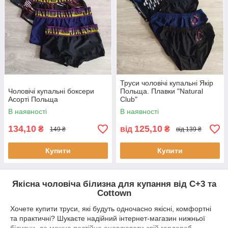
Труси чоловічі купальні Якір
Чоловічі купальні боксери
Польща. Плавки "Natural
Асорті Польща
Club"
В наявності
В наявності
134,10
125,10
₴
від
₴
149 ₴
від 139 ₴
Купити
Купити
Якісна чоловіча білизна для купання від С+3 та
Cottown
Хочете купити труси, які будуть одночасно якісні, комфортні
та практичні? Шукаєте надійний інтернет-магазин нижньої
білизни, де можна постійно оновлювати свій гардероб