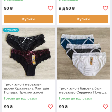
90
90
₴
від
₴
Купити
Купити
Кружево
Труси жіночі мереживні
шорти бразиліана Фантазія
Труси жіночі бавовна бікіні
Польща. Трусики жіночі
мереживо Сердечка Польща
шортами
Готово до відправки
Готово до відправки
99
99
₴
₴