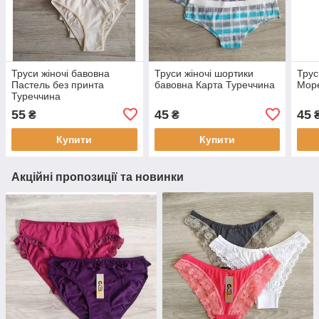
Труси жіночі бавовна
Труси жіночі шортики
Трус
Пастель без принта
бавовна Карта Туреччина
Мор
Туреччина
55
45
45
₴
₴
Купити
Купити
Акційні пропозиції та новинки