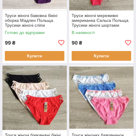
Труси жіночі бавовна бікіні
Труси жіночі мереживні
оборка Мадлен Польща.
американка Сальса Польща.
Трусики жіночі сліпи
Трусики жіночі шортами
Готово до відправки
В наявності
99
90
₴
₴
Купити
Купити
Труси жіночі бавовняні бікіні
Труси жіночих бавовнинок