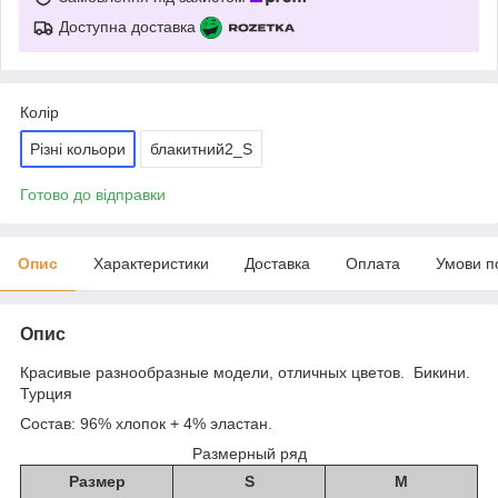
Доступна доставка
Колір
Різні кольори
блакитний2_S
Готово до відправки
Опис
Характеристики
Доставка
Оплата
Умови п
Опис
Красивые разнообразные модели, отличных цветов. Бикини.
Турция
Состав: 96% хлопок + 4% эластан.
Размерный ряд
Размер
S
М