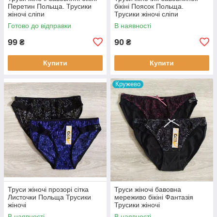
Перетин Польща. Трусики
бікіні Поясок Польща.
жіночі сліпи
Трусики жіночі сліпи
Готово до відправки
В наявності
99
90
₴
₴
Купити
Купити
Кружево
Труси жіночі прозорі сітка
Труси жіночі бавовна
Листочки Польща Трусики
мереживо бікіні Фантазія
жіночі
Трусики жіночі
В наявності
В наявності