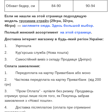
Обхват бедер, см
84-90
90-94
Если не нашли на этой странице подходящую
модель
трусикив стрейч
(29грн, 32грн,
46грн) ―
загляните сюда. Здесь большой выбор.
Полный женский ассортимент
на этой странице
.
Доставка інтернет магазину в будь-який регіон України:
1. Укрпошта
2. Кур'єрська служба (Нова пошта)
3. Самостійний вивіз з складу Продавця (Дніпро)
Сплата замовлення:
1. Передоплата на картку Приватбанк або моно
2. Часткова передплата на картку Приватбанк (від 200
грн)
3. "Пром Оплата" - купівля без ризику. Продавець
отримує гроші лише після того, як Покупець забрав
замовлення з «Нової пошти».
4. Доставка післяплатою (оплата при отриманні
замовлення)