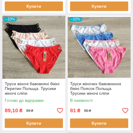
Купити
Купити
–10%
–10%
Труси жіночі бавовняні бікіні
Труси жіночих бавовнинок
Перетин Польща. Трусики
бікіні Поясок Польща.
жіночі сліпи
Трусики жіночі сліпи
Готово до відправки
В наявності
89,10
81
₴
₴
99 ₴
90 ₴
Купити
Купити