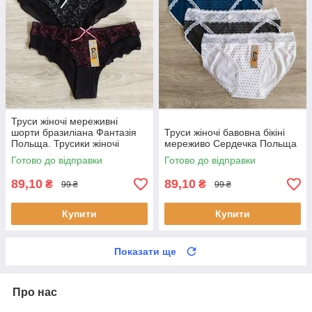
Труси жіночі мереживні
шорти бразиліана Фантазія
Труси жіночі бавовна бікіні
Польща. Трусики жіночі
мереживо Сердечка Польща
шортами
Готово до відправки
Готово до відправки
89,10
89,10
₴
₴
99 ₴
99 ₴
Купити
Купити
Показати ще
Про нас