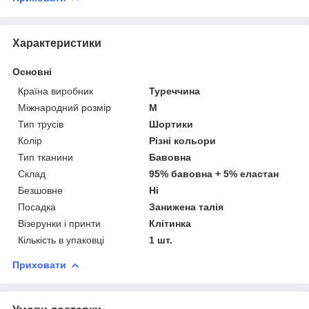
Характеристики
Основні
Країна виробник
Туреччина
Міжнародний розмір
M
Тип трусів
Шортики
Колір
Різні кольори
Тип тканини
Бавовна
Склад
95% бавовна + 5% еластан
Безшовне
Ні
Посадка
Занижена талія
Візерунки і принти
Клітинка
Кількість в упаковці
1 шт.
Приховати