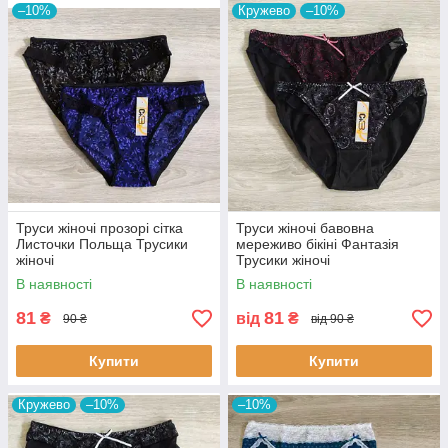
–10%
Кружево
–10%
Труси жіночі прозорі сітка
Труси жіночі бавовна
Листочки Польща Трусики
мереживо бікіні Фантазія
жіночі
Трусики жіночі
В наявності
В наявності
81
81
₴
від
₴
90 ₴
від 90 ₴
Купити
Купити
Кружево
–10%
–10%