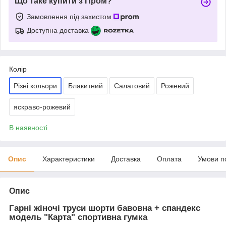
Що таке купити з Пром?
Замовлення під захистом
Доступна доставка
Колір
Різні кольори
Блакитний
Салатовий
Рожевий
яскраво-рожевий
В наявності
Опис
Характеристики
Доставка
Оплата
Умови п
Опис
Гарні жіночі труси шорти бавовна + спандекс
модель "Карта" спортивна гумка