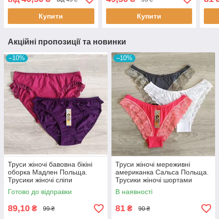
Купити
Купити
Акційні пропозиції та новинки
–10%
–10%
Труси жіночі бавовна бікіні
Труси жіночі мереживні
оборка Мадлен Польща.
американка Сальса Польща.
Трусики жіночі сліпи
Трусики жіночі шортами
Готово до відправки
В наявності
89,10
81
₴
₴
99 ₴
90 ₴