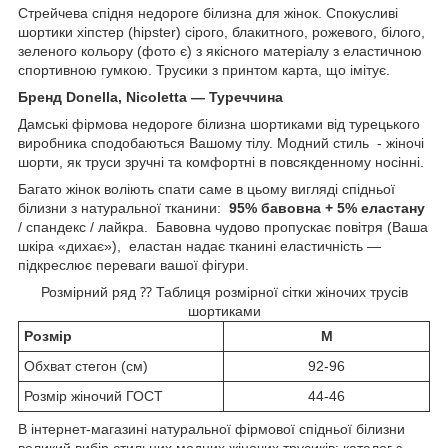
Стрейчева спідня недороге білизна для жінок. Спокусливі
шортики хіпстер (hipster) сірого, блакитного, рожевого, білого,
зеленого кольору (фото є) з якісного матеріалу з еластичною
спортивною гумкою. Трусики з принтом карта, що імітує.
Бренд Donella, Nicoletta — Туреччина
Дамські фірмова недороге білизна шортиками від турецького
виробника сподобаються Вашому тілу. Модний стиль - жіночі
шорти, як труси зручні та комфортні в повсякденному носінні.
Багато жінок воліють спати саме в цьому вигляді спідньої
білизни з натуральної тканини:
95% бавовна + 5% еластану
/ спандекс / лайкра. Бавовна чудово пропускає повітря (Ваша
шкіра «дихає»), еластан надає тканині еластичність —
підкреслює переваги вашої фігури.
Розмірний ряд ⁇ Таблиця розмірної сітки жіночих трусів
шортиками
Розмір
M
Обхват стегон (см)
92-96
Розмір жіночий ГОСТ
44-46
В інтернет-магазині натуральної фірмової спідньої білизни
великий вибір стильних модних жіночих трусиків: каталог з