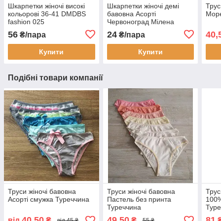
Шкарпетки жіночі високі
Шкарпетки жіночі демі
Трус
кольорові 36-41 DMDBS
бавовна Асорті
Мор
fashion 025
Червоноград Мілена
56
24
40,
₴/пара
₴/пара
Купити
Купити
Подібні товари компанії
Труси жіночі бавовна
Труси жіночі бавовна
Трус
Асорті смужка Туреччина
Пастель без принта
100%
Туреччина
Туре
40,50
49,50
81
від
₴
₴
від 45 ₴
55 ₴