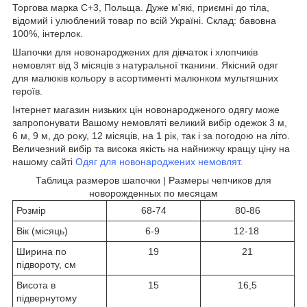
Торгова марка C+3, Польща. Дуже м'які, приємні до тіла,
відомий і улюблений товар по всій Україні. Склад: бавовна
100%, інтерлок.
Шапочки для новонароджених для дівчаток і хлопчиків
немовлят від 3 місяців з натуральної тканини. Якісний одяг
для малюків кольору в асортименті малюнком мультяшних
героїв.
Інтернет магазин низьких цін новонародженого одягу може
запропонувати Вашому немовляті великий вибір одежок 3 м,
6 м, 9 м, до року, 12 місяців, на 1 рік, так і за погодою на літо.
Величезний вибір та висока якість на найнижчу кращу ціну на
нашому сайті
Одяг для новонароджених немовлят
.
Таблица размеров шапочки | Размеры чепчиков для
новорожденных по месяцам
Розмір
68-74
80-86
Вік (місяць)
6-9
12-18
Ширина по
19
21
підвороту, см
Висота в
15
16,5
підвернутому