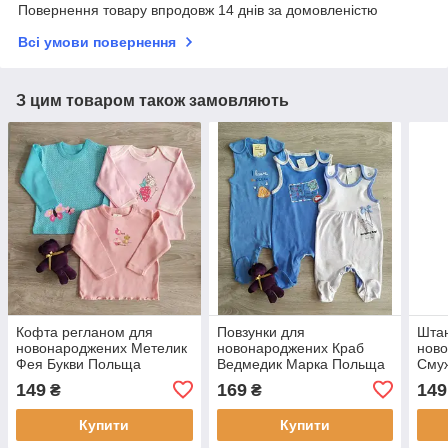
Повернення товару впродовж 14 днів за домовленістю
Всі умови повернення
З цим товаром також замовляють
Кофта регланом для
Повзунки для
Штан
новонароджених Метелик
новонароджених Краб
нов
Фея Букви Польща
Ведмедик Марка Польща
Сму
149
169
149
₴
₴
Купити
Купити