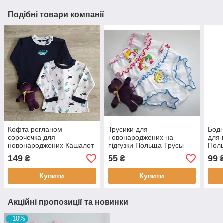
Подібні товари компанії
Кофта регланом
Трусики для
Боді
сорочечка для
новонароджених на
для
новонароджених Кашалот
підгузки Польща Трусы
Поль
Польща Одяг на немовлят
для девочек
нем
149
55
99
₴
₴
Купити
Купити
Акційні пропозиції та новинки
–10%