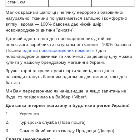
стані, см
Малюк красивій шапочці / чепчику недорого з бавовняної
натуральної тканини почуватиметься затишно і комфортно
влітку і вдома — 100% бавовна дає ніжній шкірі
новонародженої дитини "дихати".
Дитячий одяг на літо для новонароджених дітей від
польського виробника з натуральної тканини - 100% бавовна.
Якісний
одяг на новонароджених немовлят
/ для
новонародженої дівчинки та хлопчика / за дешеву ціну можна
купити у нашому брендовому магазині в Україні.
Зручні, гарні та красиві речі шорти за вигідною ціною
назавжди стануть бажаним одягом як для дитини, так і для
батьків.
Ми Вам передзвонимо як найшвидше, а якщо запитань не
буде, то повідомимо на Вайбер / Viber/.
Доставка інтернет магазину в будь-який регіон України:
1. Укрпошта
2. Кур'єрська служба (Нова пошта)
3. Самостійний вивіз з складу Продавця (Дніпро)
Сплата замовлення: