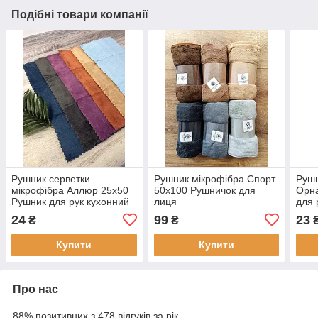
Подібні товари компанії
Рушник серветки
Рушник мікрофібра Спорт
Рушн
мікрофібра Аллюр 25х50
50х100 Рушничок для
Орн
Рушник для рук кухонний
лиця
для 
24
99
23
₴
₴
Купити
Купити
Про нас
88% позитивних з 478 відгуків за рік