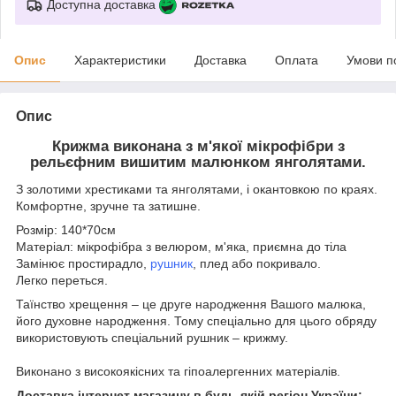
Доступна доставка
Опис
Характеристики
Доставка
Оплата
Умови п
Опис
Крижма виконана з м'якої мікрофібри з
рельєфним вишитим малюнком янголятами.
З золотими хрестиками та янголятами, і окантовкою по краях.
Комфортне, зручне та затишне.
Розмір: 140*70см
Матеріал: мікрофібра з велюром, м'яка, приємна до тіла
Замінює простирадло,
рушник
, плед або покривало.
Легко переться.
Таїнство хрещення – це друге народження Вашого малюка,
його духовне народження. Тому спеціально для цього обряду
використовують спеціальний рушник – крижму.
Виконано з високоякісних та гіпоалергенних матеріалів.
Доставка інтернет магазину в будь-якій
регіон України: