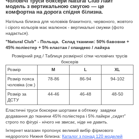
Чоловічі труси боксери Natural Club Лайт
модель з вертикальною смугою — це
комфортна на дорога спідня білизна.
Натільна білизна для чоловіків блакитного, червоного, жовтого
і сірого кольорів має малюнок - вертикальні смужки (фото
надається).
"Natural Club" - Польща
. Склад тканини: 50% бавовни +
45% поліестер + 5% еластан / спандекс / лайкра
Розмірний ряд / Таблиця розмірної сітки чоловічих трусів
боксерів
Розмір
M
L
XL
Розмір пояса
78-86
86-94
94-102
чоловіка (см.)
Розмір за
44-46
46-48
48-50
ДСТУ
Еластичні труси боксерки шортами в обтяжку завдяки
додавання до тканини 45% поліестера і 5% лайкри „сидят"
строго по фігурі - нічого не звисає, ніде не давить.
Інтернет магазин пропонує великий вибір фірмового
недорогого Нижня білизна:
Каталог з понад 120 моделей