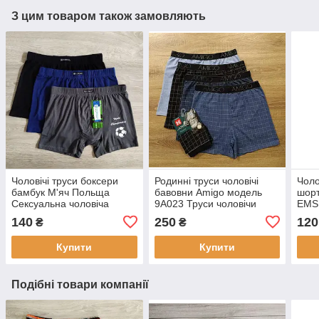
З цим товаром також замовляють
Чоловічі труси боксери
Родинні труси чоловічі
Чоло
бамбук М'яч Польща
бавовни Amigo модель
шорт
Сексуальна чоловіча
9A023 Труси чоловічи
EMS
білизна
бавовна Преміум
140
250
120
₴
₴
Купити
Купити
Подібні товари компанії