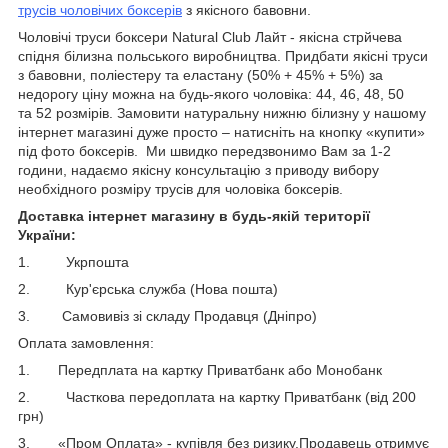
трусів чоловічих боксерів
з якісного бавовни.
Чоловічі труси боксери Natural Club Лайт - якісна стрйчева
спідня білизна польського виробництва. Придбати якісні труси
з бавовни, поліестеру та еластану (50% + 45% + 5%) за
недорогу ціну можна на будь-якого чоловіка: 44, 46, 48, 50
та 52 розмірів. Замовити натуральну нижню білизну у нашому
інтернет магазині дуже просто – натисніть на кнопку «купити»
під фото боксерів. Ми швидко передзвонимо Вам за 1-2
години, надаємо якісну консультацію з приводу вибору
необхідного розміру трусів для чоловіка боксерів.
Доставка інтернет магазину в будь-якій території
України:
1. Укрпошта
2. Кур'єрська служба (Нова пошта)
3. Самовивіз зі складу Продавця (Дніпро)
Оплата замовлення:
1. Передплата на картку Приватбанк або Монобанк
2. Часткова передоплата на картку Приватбанк (від 200
грн)
3. «Пром Оплата» - купівля без ризику.Продавець отримує