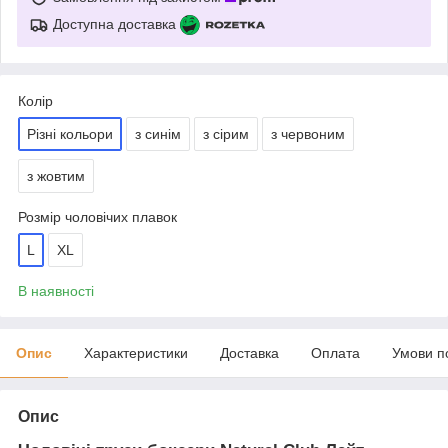
Доступна доставка
Колір
Різні кольори
з синім
з сірим
з червоним
з жовтим
Розмір чоловічих плавок
L
XL
В наявності
Опис
Характеристики
Доставка
Оплата
Умови п
Опис