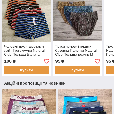
Чоловічі труси шортами
Труси чоловічі плавки
Трус
лайт Три смужки Natural
бавовна Палочки Natural
Natu
Club Польща Балізна
Club Польща розмір М
Пол
чоловича боксерками
100
95
95
₴
₴
Купити
Купити
Акційні пропозиції та новинки