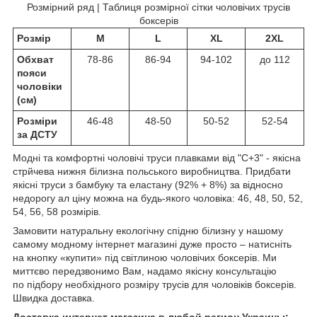
Розмірний ряд | Таблиця розмірної сітки чоловічих трусів
боксерів
Розмір
M
L
XL
2XL
Обхват
78-86
86-94
94-102
до 112
пояси
чоловіки
(см)
Розміри
46-48
48-50
50-52
52-54
за ДСТУ
Модні та комфортні чоловічі труси плавками від "C+3" - якісна
стрйчева нижня білизна польського виробництва. Придбати
якісні труси з бамбуку та еластану (92% + 8%) за відносно
недорогу ал ціну можна на будь-якого чоловіка: 46, 48, 50, 52,
54, 56, 58 розмірів.
Замовити натуральну екологічну спідню білизну у нашому
самому модному інтернет магазині дуже просто – натисніть
на кнопку «купити» під світлиною чоловічих боксерів. Ми
миттєво передзвонимо Вам, надамо якісну консультацію
по підбору необхідного розміру трусів для чоловіків боксерів.
Швидка доставка.
Доставка интернет магазина в любой регион Украины: