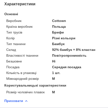
Характеристики
Основні
Виробник
Cottown
Країна виробник
Польща
Тип трусів
Брифи
Колір
Різні кольори
Тип тканини
Бамбук
Склад
92% бамбук + 8% еластан
Властивості тканини
Повітропроникність
Безшовне
Ні
Посадка
Середня посадка
Кількість в упаковці
1 шт.
Міжнародний розмір
M
Користувальницькі характеристики
Розмір чоловічих плавок
M
Приховати