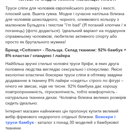
Труси сліпи для чоловіків європейського розміру і якості,
плоский шов. Вшита гумка. Модне і сучасне натільна білизна
для чоловіків шоколадного, чорного, оливкового кольору з
малюнком Бульдога і текстом "i'm bad" (Я поганий хлопчик / я
поганець) (фото додається). Ідеальний варіант на подарунок
справжньому чоловікові, любителю активного спорту або
просто як брутального мужика!
Бренд «Cottown» - Польща. Склад тканини: 92% бамбук +
8% еластан / спандекс / лайкра
Найбільш зручні стильні чоловічі труси бріфи, в яких друга
половина людства виглядає сексуально і спокусливо. Якісні
екологічні еластичні боксерки труси сліпи в обтяжку завдяки
додаванню в тканину 8% лайкри «сидять» строго по фігурі –
нічого не звисає, ніде не тисне. 92% бамбука дає хорошу
повітропроникність, гігроскопічність, тобто комфортність -
натуральна тканина дихає. Чоловіча білизна великих розмірів
сидить ідеально.
Інтернет магазин найнижчих цін пропонує купити великий
вибір фірмового недорогого спідньої білизни.
Боксери і
труси бамбук
- каталог з понад 30 моделей з бамбукової
тканини.