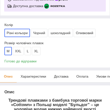
Доступна доставка
Колір
Різні кольори
Чорний
шоколадний
Оливковий
Розмір чоловічих плавок
M
XXL
L
XL
Готово до відправки
Опис
Характеристики
Доставка
Оплата
Умови п
Опис
Трендові плавками з бамбука торгової марки
«Cottown» з Польщі моделі "Бульдог" – це
чоловіче модне нижню найвищої якості