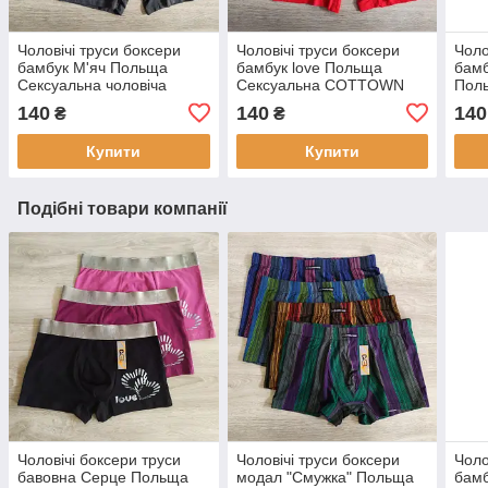
Чоловічі труси боксери
Чоловічі труси боксери
Чоло
бамбук М'яч Польща
бамбук love Польща
бамб
Сексуальна чоловіча
Сексуальна COTTOWN
Пол
білизна
CO
140
140
140
₴
₴
Купити
Купити
Подібні товари компанії
Чоловічі боксери труси
Чоловічі труси боксери
Чоло
бавовна Серце Польща
модал "Смужка" Польща
бамб