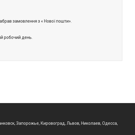
забрав замовлення з « Нової пошти».
ий робочий день.
нковск, Запорожье, Кировоград, Львов, Николаев, Одесса,