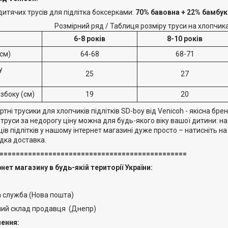
итячих трусів для підлітка боксерками:
70% бавовна + 22% бамбук 
Розмірний ряд / Таблиця розміру труси на хлопчика
6-8 років
8-10 років
см)
64-68
68-71
у
25
27
збоку (см)
19
20
тні трусики для хлопчиків підлітків SD-boy від Venicoh - якісна б
ві труси за недорогу ціну можна для будь-якого віку вашої дитини: на
ців підлітків у нашому інтернет магазині дуже просто – натисніть 
дка доставка.
==============================================
нет магазину в будь-якій території України:
 служба (Нова пошта)
й склад продавця (Днепр)
ення: