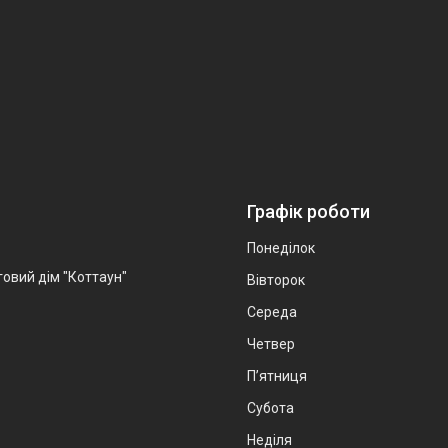
Графік роботи
Понеділок
говий дім "Коттаун"
Вівторок
Середа
Четвер
Пʼятниця
Субота
Неділя