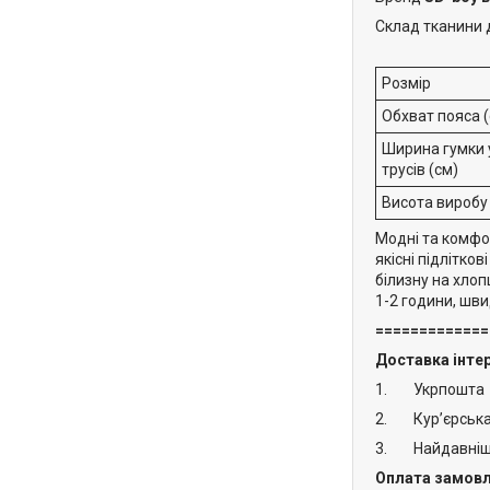
Склад тканини д
Розмір
Обхват пояса (
Ширина гумки 
трусів (см)
Висота виробу 
Модні та комфор
якісні підлітко
білизну на хлоп
1-2 години, шви
=============
Доставка інтер
1. Укрпошта
2. Кур’єрська
3. Найдавніши
Оплата замовл