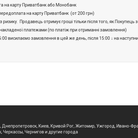
 на карту Приватбанк або Монобанк
редоплата на карту Приватбанк (от 200 грн)
 ризику. Продавець отримує гроші тільки після того, як Покупець 
кладеної платежами (по платіж при отриманні замовлення)
5:00 висилаємо замовлення в цей же день, після 15:00 ↓ на наступн
, Днепропетровск, Киев, Кривой Рог, Житомир, Ужгород, Ивано-Фра
, Черкассы, Чернигов и другие города