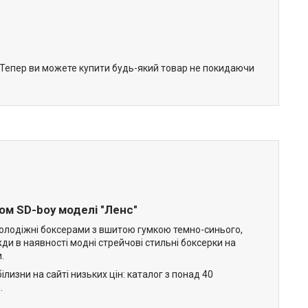
. Тепер ви можете купити будь-який товар не покидаючи
ом SD-boy моделі "Ленс"
си молодіжні боксерами з вшитою гумкою темно-синього,
ди в наявності модні стрейчові стильні боксерки на
.
зни на сайті низьких цін: каталог з понад 40
.