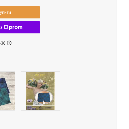
упити
 з
-36