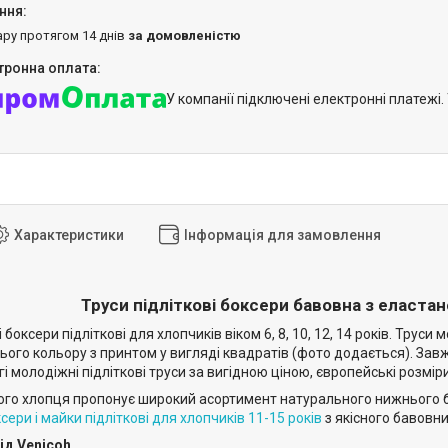
ару протягом 14 днів
за домовленістю
У компанії підключені електронні платежі
Характеристики
Інформація для замовлення
Труси підліткові боксери бавовна з еластан
і боксери підліткові для хлопчиків віком 6, 8, 10, 12, 14 років. Тру
ього кольору з принтом у вигляді квадратів (фото додається). Завж
і молодіжні підліткові труси за вигідною ціною, європейські розміри
го хлопця пропонує широкий асортимент натурального нижнього біли
сери і майки підліткові для хлопчиків 11-15 років
з якісного бавовни
від Venicoh.