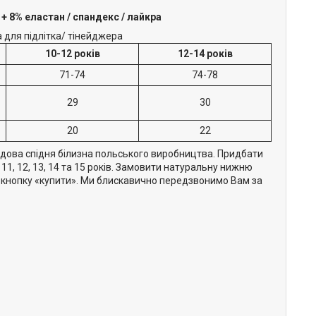
+ 8% еластан / спандекс / лайкра
 для підлітка/ тінейджера
10-12 років
12-14 років
71-74
74-78
29
30
20
22
рендова спідня білизна польського виробництва. Придбати
 11, 12, 13, 14 та 15 років. Замовити натуральну нижню
на кнопку «купити». Ми блискавично передзвонимо Вам за