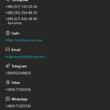
+380 (67) 142-03-36
+380 (95) 254-88-25
+380 (67) 426-58-80
Бухгалтер
https://cottown.com.ua
krapivina.oks@gmail.com
+380952548825
+380671420336
+380671420336