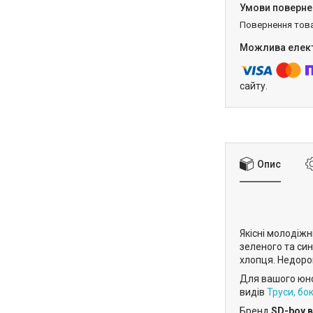
повернення тов
сайту.
Опис
Якісні молодіжн
зеленого та син
хлопця. Недорог
Для вашого юно
видів
Труси, бок
Бренд
SD-boy 