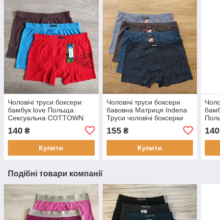
Чоловічі труси боксери
Чоловічі труси боксери
Чоло
бамбук love Польща
бавовна Матриця Indena
бамб
Сексуальна COTTOWN
Труси чоловічі боксерки
Пол
CO
140
155
140
₴
₴
Купити
Купити
Подібні товари компанії