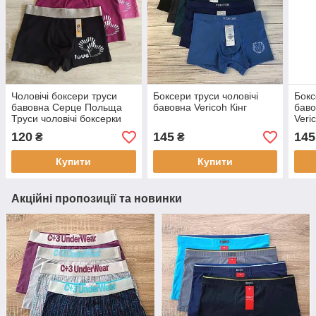
Чоловічі боксери труси
Боксери труси чоловічі
Бокс
бавовна Серце Польща
бавовна Vericoh Кінг
баво
Труси чоловічі боксерки
Veri
120
145
145
₴
₴
Купити
Купити
Акційні пропозиції та новинки