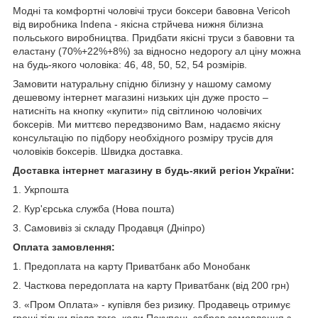
Модні та комфортні чоловічі труси боксери бавовна Vericoh
від виробника Indena - якісна стрйчева нижня білизна
польського виробництва. Придбати якісні труси з бавовни та
еластану (70%+22%+8%) за відносно недорогу ал ціну можна
на будь-якого чоловіка: 46, 48, 50, 52, 54 розмірів.
Замовити натуральну спідню білизну у нашому самому
дешевому інтернет магазині низьких цін дуже просто –
натисніть на кнопку «купити» під світлиною чоловічих
боксерів. Ми миттєво передзвонимо Вам, надаємо якісну
консультацію по підбору необхідного розміру трусів для
чоловіків боксерів. Швидка доставка.
Доставка інтернет магазину в будь-який регіон України:
1. Укрпошта
2. Кур'єрська служба (Нова пошта)
3. Самовивіз зі складу Продавця (Дніпро)
Оплата замовлення:
1. Предоплата на карту Приватбанк або Монобанк
2. Часткова передоплата на карту Приватбанк (від 200 грн)
3. «Пром Оплата» - купівля без ризику. Продавець отримує
гроші тільки після того, коли Покупець забрав замовлення з