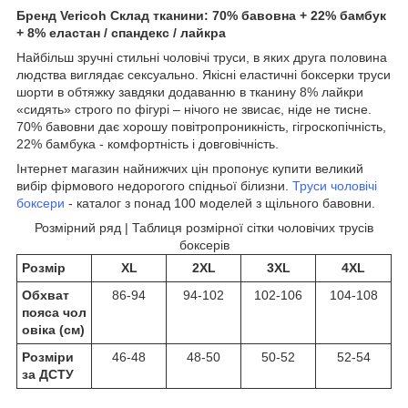
Бренд Vericoh Склад тканини: 70% бавовна + 22% бамбук
+ 8% еластан / спандекс / лайкра
Найбільш зручні стильні чоловічі труси, в яких друга половина
людства виглядає сексуально. Якісні еластичні боксерки труси
шорти в обтяжку завдяки додаванню в тканину 8% лайкри
«сидять» строго по фігурі – нічого не звисає, ніде не тисне.
70% бавовни дає хорошу повітропроникність, гігроскопічність,
22% бамбука - комфортність і довговічність.
Інтернет магазин найнижчих цін пропонує купити великий
вибір фірмового недорогого спідньої білизни.
Труси чоловічі
боксери
- каталог з понад 100 моделей з щільного бавовни.
Розмірний ряд | Таблиця розмірної сітки чоловічих трусів
боксерів
Розмір
XL
2XL
3XL
4XL
Обхват
86-94
94-102
102-106
104-108
пояса чол
овіка (см)
Розміри
46-48
48-50
50-52
52-54
за ДСТУ