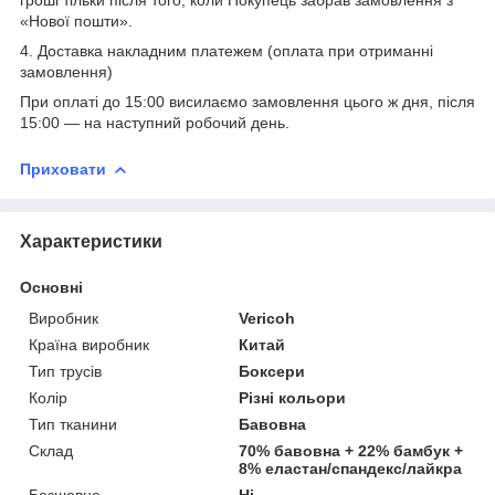
«Нової пошти».
4. Доставка накладним платежем (оплата при отриманні
замовлення)
При оплаті до 15:00 висилаємо замовлення цього ж дня, після
15:00 ― на наступний робочий день.
Приховати
Характеристики
Основні
Виробник
Vericoh
Країна виробник
Китай
Тип трусів
Боксери
Колір
Різні кольори
Тип тканини
Бавовна
Склад
70% бавовна + 22% бамбук +
8% еластан/спандекс/лайкра
Безшовне
Ні