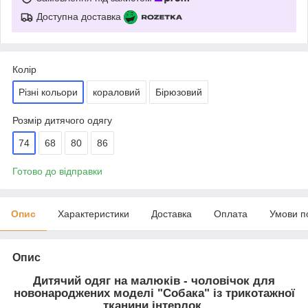
Доступна доставка
Колір
Різні кольори
кораловий
Бірюзовий
Розмір дитячого одягу
74
68
80
86
Готово до відправки
Опис
Характеристики
Доставка
Оплата
Умови п
Опис
Дитячий одяг на малюків - чоловічок для
новонароджених моделі "Собака" із трикотажної
тканини інтерлок.