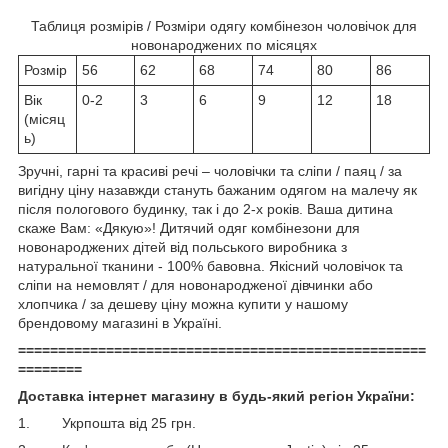
Таблиця розмірів / Розміри одягу комбінезон чоловічок для
новонароджених по місяцях
Розмір
56
62
68
74
80
86
Вік
0-2
3
6
9
12
18
(місяц
ь)
Зручні, гарні та красиві речі – чоловічки та сліпи / паяц / за
вигідну ціну назавжди стануть бажаним одягом на малечу як
після пологового будинку, так і до 2-х років. Ваша дитина
скаже Вам: «Дякую»! Дитячий одяг комбінезони для
новонароджених дітей від польського виробника з
натуральної тканини - 100% бавовна. Якісний чоловічок та
сліпи на немовлят / для новонародженої дівчинки або
хлопчика / за дешеву ціну можна купити у нашому
брендовому магазині в Україні.
===================================================
========
Доставка інтернет магазину в будь-який регіон України:
1. Укрпошта від 25 грн.