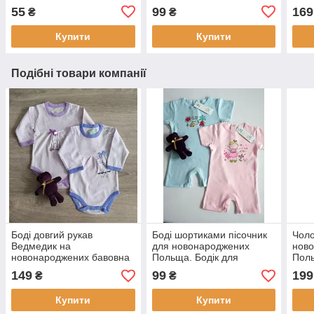
для девочек
немовлят
55
99
169
₴
₴
Купити
Купити
Подібні товари компанії
Боді довгий рукав
Боді шортиками пісочник
Чоло
Ведмедик на
для новонароджених
нов
новонароджених бавовна
Польща. Бодік для
Поль
Польща Одяг для
немовлят
на н
149
99
199
₴
₴
немовлят
Купити
Купити