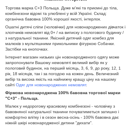
Торгова марка C+3 Польща. Дуже м'які та приємні до тіла,
комбінезони відомі та улюблені у всій Україні. Склад:
органічна бавовна 100% хорошої якості, інтерлок.
Ошатні дитячі сліпи (чоловічки) для новонароджених дівчаток і
хлопчиків немовлят від 0+ / на виписку з пологового будинку /
з натуральної тканини. Якісний дитячий одяг комбез для
малюків з мультяшними прикольними фігуркою Собачки.
Застібки на кнопочках.
Інтернет магазин низьких цін новонародженого одягу може
запропонувати Вашому немовляті великий вибір як у
пологовий будинок, на перший місяць, 3, 6, 9, до року, 12, 1
рік, 18 місяців, так і за погодою на кожен день. Величезний
вибір та висока якість на найнижчу кращу ціну на нашому
сайті
Одяг для новонароджених немовлят
.
Фірмова новонароджена 100% бавовна торгової марки
"С+3" - Польща.
Малюк у недорогому красивому комбінезоні - чоловічку з
бавовняної натуральної тканини почуватиметься затишно і
комфортно влітку і в сезон весна-осінь - 100% бавовна дає
ніжній шкірі новонародженої дитини "дихати".