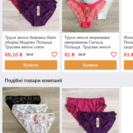
Труси жіночі бавовна бікіні
Труси жіночі мереживні
Жіно
оборка Мадлен Польща.
американка Сальса
Поль
Трусики жіночі сліпи
Польща. Трусики жіночі
шор
шортами
89,10
81
81
₴
₴
99 ₴
90 ₴
Купити
Купити
Подібні товари компанії