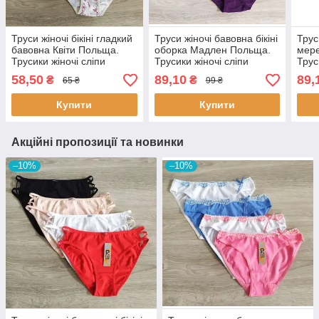
Труси жіночі бікіні гладкий
Труси жіночі бавовна бікіні
Трус
бавовна Квіти Польща.
оборка Мадлен Польща.
мере
Трусики жіночі сліпи
Трусики жіночі сліпи
Трус
58,50
89,10
89,
₴
₴
65 ₴
99 ₴
Купити
Купити
Акційні пропозиції та новинки
–10%
–10%