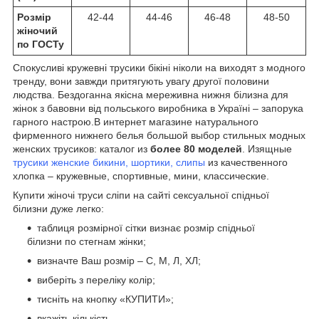
Розмір
42-44
44-46
46-48
48-50
жіночий
по ГОСТу
Спокусливі кружевні трусики бікіні ніколи на виходят з модного
тренду, вони завжди притягують увагу другої половини
людства. Бездоганна якісна мереживна нижня білизна для
жінок з бавовни від польського виробника в Україні – запорука
гарного настрою.В интернет магазине натурального
фирменного нижнего белья большой выбор стильных модных
женских трусиков: каталог из
более 80 моделей
. Изящные
трусики женские бикини, шортики, слипы
из качественного
хлопка – кружевные, спортивные, мини, классические.
Купити жіночі труси сліпи на сайті сексуальної спідньої
білизни дуже легко:
таблиця розмірної сітки визнає розмір спідньої
білизни по стегнам жінки;
визначте Ваш розмір – С, М, Л, ХЛ;
виберіть з переліку колір;
тисніть на кнопку «КУПИТИ»;
вкажіть кількість.