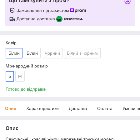
Що таке купити з Пром?
Замовлення під захистом
Доступна доставка
Колір
Білий
Білий
Чорний
Білий з чорним
Міжнародний розмір
S
M
Готово до відправки
Опис
Характеристики
Доставка
Оплата
Умови п
Опис
Сексуальні і красиві жіночі мереживні трусики моделі