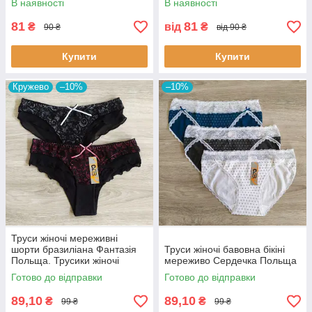
В наявності
В наявності
81
81
₴
від
₴
90 ₴
від 90 ₴
Купити
Купити
Кружево
–10%
–10%
Труси жіночі мереживні
шорти бразиліана Фантазія
Труси жіночі бавовна бікіні
Польща. Трусики жіночі
мереживо Сердечка Польща
шортами
Готово до відправки
Готово до відправки
89,10
89,10
₴
₴
99 ₴
99 ₴