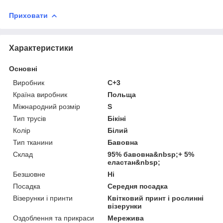
Приховати
Характеристики
Основні
Виробник
C+3
Країна виробник
Польща
Міжнародний розмір
S
Тип трусів
Бікіні
Колір
Білий
Тип тканини
Бавовна
Склад
95% бавовна&nbsp;+ 5%
еластан&nbsp;
Безшовне
Ні
Посадка
Середня посадка
Візерунки і принти
Квітковий принт і рослинні
візерунки
Оздоблення та прикраси
Мережива