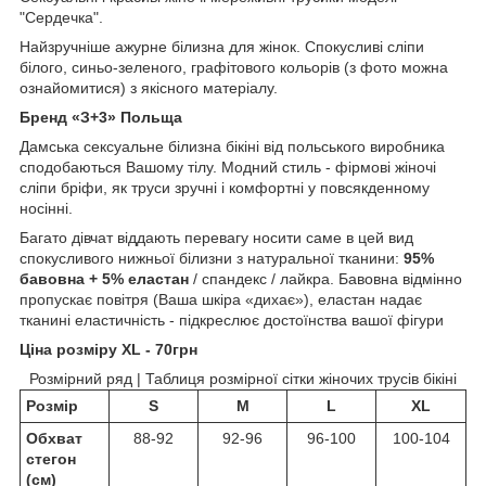
"Сердечка".
Найзручніше ажурне білизна для жінок. Спокусливі сліпи
білого, синьо-зеленого, графітового кольорів (з фото можна
ознайомитися) з якісного матеріалу.
Бренд «З+3» Польща
Дамська сексуальне білизна бікіні від польського виробника
сподобаються Вашому тілу. Модний стиль - фірмові жіночі
сліпи бріфи, як труси зручні і комфортні у повсякденному
носінні.
Багато дівчат віддають перевагу носити саме в цей вид
спокусливого нижньої білизни з натуральної тканини:
95%
бавовна + 5% еластан
/ спандекс / лайкра. Бавовна відмінно
пропускає повітря (Ваша шкіра «дихає»), еластан надає
тканині еластичність - підкреслює достоїнства вашої фігури
Ціна розміру XL - 70грн
Розмірний ряд | Таблиця розмірної сітки жіночих трусів бікіні
Розмір
S
M
L
XL
Обхват
88-92
92-96
96-100
100-104
стегон
(см)