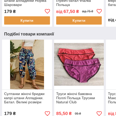
штани алладинки Норма
стрейч батал Фіалка
мікр
Шаровари
Польща
бата
179
67,50
₴
від
₴
від 75 ₴
від
Купити
Купити
Подібні товари компанії
Султанки жіночі бриджи
Труси жіночі бавовна
Трус
капрі штани Алладінки.
Поллі Польща Трусики
Макс
Батал. Великі розміри
Natural Club
Пол
179
85,50
₴
₴
від
95 ₴