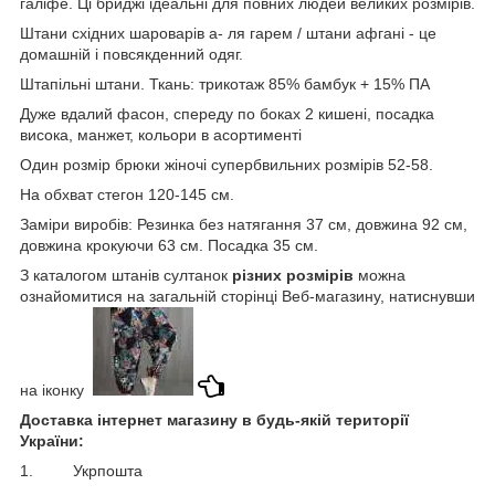
галіфе. Ці бриджі ідеальні для повних людей великих розмірів.
Штани східних шароварів а- ля гарем / штани афгані - це
домашній і повсякденний одяг.
Штапільні штани. Ткань: трикотаж 85% бамбук + 15% ПА
Дуже вдалий фасон, сп
ереду по боках 2 кишені, посадка
висока, манжет, кольори в асортименті
Один розмір брюки жіночі супербвильних розмірів 52-58.
На обхват стегон 120-145 см.
Заміри виробів: Резинка без натягання 37 см, довжина 92 см,
довжина крокуючи 63 см. Посадка 35 см.
З каталогом штанів султанок
різних розмірів
можна
ознайомитися на загальній сторінці Веб-магазину, натиснувши
на іконку
Доставка інтернет магазину в будь-якій території
України:
1. Укрпошта