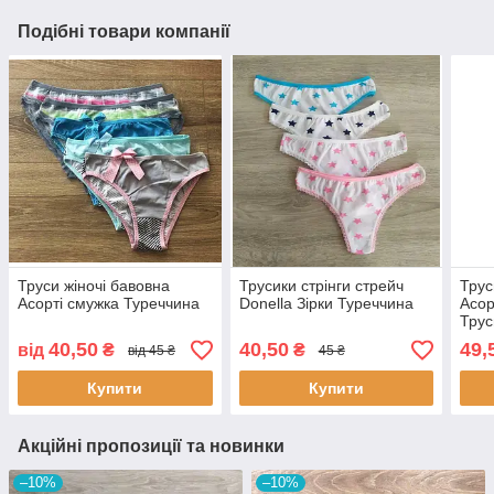
Подібні товари компанії
Труси жіночі бавовна
Трусики стрінги стрейч
Трус
Асорті смужка Туреччина
Donella Зірки Туреччина
Асор
Трус
40,50
40,50
49,
від
₴
₴
від 45 ₴
45 ₴
Купити
Купити
Акційні пропозиції та новинки
–10%
–10%