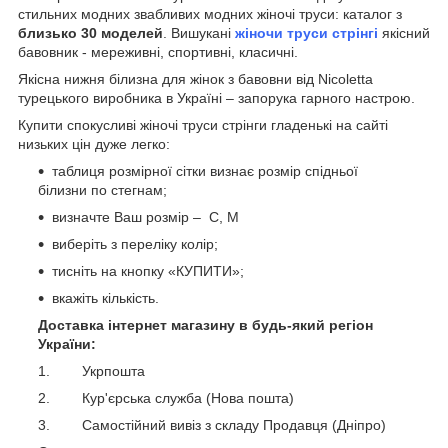
стильних модних звабливих модних жіночі труси: каталог з
близько 30 моделей
. Вишукані
ж
іночи труси стрінгі
якісний
бавовник - мереживні, спортивні, класичні.
Якісна нижня білизна для жінок з бавовни від Nicoletta
турецького виробника в Україні – запорука гарного настрою.
Купити спокусливі жіночі труси стрінги гладенькі на сайті
низьких цін дуже легко:
таблиця розмірної сітки визнає розмір спідньої
білизни по стегнам;
визначте Ваш розмір – С, М
виберіть з переліку колір;
тисніть на кнопку «КУПИТИ»;
вкажіть кількість.
Доставка інтернет магазину в будь-який регіон
України:
1. Укрпошта
2. Кур'єрська служба (Нова пошта)
3. Самостійний вивіз з складу Продавця (Дніпро)