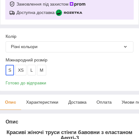
Замовлення під захистом
Доступна доставка
Колір
Різні кольори
Міжнародний розмір
S
ХЅ
L
М
Готово до відправки
Опис
Характеристики
Доставка
Оплата
Умови п
Опис
Красиві жіночі труси стінги бавовни з еластаном
Аерті-3