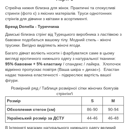
Стрейча нижня білизна для жінок. Практичні та спокусливі
стринги (фото є) з якісних матеріалів. Труси однотонних
стрінгів для дівчини з квітами в асортименті.
Бренд Donella - Туреччина
Дамські білизна стрінг від Турецького виробника з ластівкою з
бавовни подобаться вашому тілу. Модний стиль - жіночі
трусики. Вигідно виділяють жіночі ягоди.
Багато дівчат воліють носити і фарбуватися саме в цьому
вигляді еротичного нижнього одягу з натуральної тканини:
95% бавовни + 5% еластану
/ спандекс / лайкра. Хлопочок
відмінно пропускає повітря (Ваша шкіра « дихає»). Еластан
надає тканина еластичності - підкреслює вартість вашої
фігури.
Розмірний ряд / Таблиця розмірної сітки жіночих боягузів
стрінгінґі
Розмір
S
M
Обхоплення стегон (см)
86-90
90-94
Український розмір за ДСТУ
44-46
46-48
В Інтернеті магазин натурального нижнього одягу великий