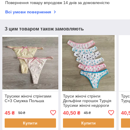
Повернення товару впродовж 14 днів за домовленістю
Всі умови повернення
З цим товаром також замовляють
Трусики жіночі стрінгами
Труси жіночі стрінги
Трус
C+3 Смужка Польша
Дельфіни горошок Турція
Тур
Трусики жіночі недороги
45
40,50
40,
₴
₴
50 ₴
45 ₴
Купити
Купити