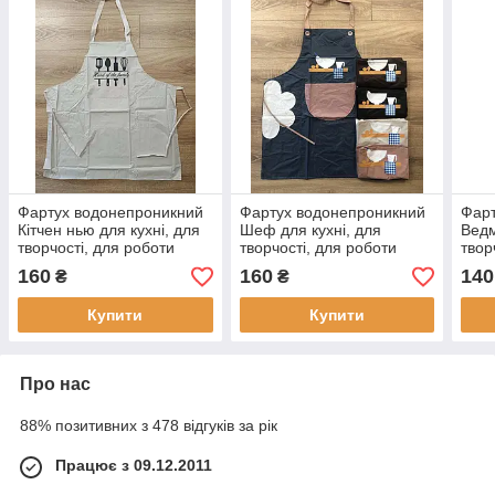
Фартух водонепроникний
Фартух водонепроникний
Фарт
Кітчен нью для кухні, для
Шеф для кухні, для
Ведм
творчості, для роботи
творчості, для роботи
твор
водовідштовхуючий
водовідштовхуючий
160
160
140
₴
₴
Купити
Купити
Про нас
88% позитивних з 478 відгуків за рік
Працює з 09.12.2011