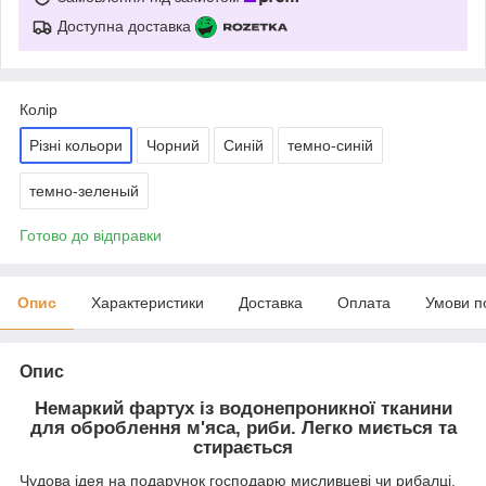
Доступна доставка
Колір
Різні кольори
Чорний
Синій
темно-синій
темно-зеленый
Готово до відправки
Опис
Характеристики
Доставка
Оплата
Умови п
Опис
Немаркий фартух із водонепроникної тканини
для оброблення м'яса, риби. Легко миється та
стирається
Чудова ідея на подарунок господарю мисливцеві чи рибалці.