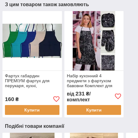
З цим товаром також замовляють
Фартух габардин
Набір кухонний 4
ПРЕМІУМ фартух для
предмети з фартухом
перукаря, кухні,
бавовни Комплект для
творчества, прибирання,
кухні
231
від
₴/
продавця
160
₴
комплект
Купити
Купити
Подібні товари компанії