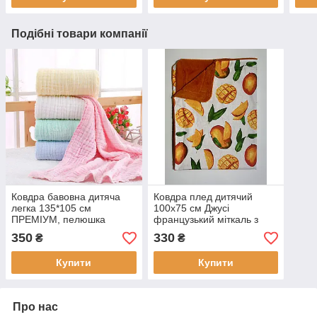
Подібні товари компанії
Ковдра бавовна дитяча
Ковдра плед дитячий
легка 135*105 см
100х75 см Джусі
ПРЕМІУМ, пелюшка
французький міткаль з
ковдра, муслінова
хутром Одіяло дитяче
350
330
₴
₴
натуральна літня
бавовняна, плед
Купити
Купити
Про нас