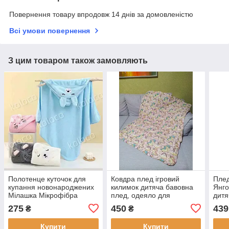
Повернення товару впродовж 14 днів за домовленістю
Всі умови повернення
З цим товаром також замовляють
Полотенце куточок для
Ковдра плед ігровий
Плед
купання новонароджених
килимок дитяча бавовна
Янго
Мілашка Мікрофібра
плед, одеяло для
дитя
преміум
новонароджених
275
450
439
₴
₴
Купити
Купити