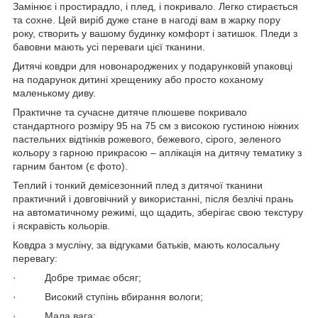
Замінює і простирадло, і плед, і покривало. Легко стирається
та сохне. Цей виріб дуже стане в нагоді вам в жарку пору
року, створить у вашому будинку комфорт і затишок. Пледи з
бавовни мають усі переваги цієї тканини.
Дитячі ковдри для новонароджених у подарунковій упаковці
на подарунок дитині хрещенику або просто коханому
маленькому диву.
Практичне та сучасне дитяче плюшеве покривало
стандартного розміру 95 на 75 см з високою густиною ніжних
пастельних відтінків рожевого, бежевого, сірого, зеленого
кольору з гарною прикрасою – аплікація на дитячу тематику з
гарним бантом (є фото).
Теплий і тонкий демісезонний плед з дитячої тканини
практичний і довговічний у використанні, після безлічі прань
на автоматичному режимі, що щадить, зберігає свою текстуру
і яскравість кольорів.
Ковдра з мусліну, за відгуками батьків, мають колосальну
перевагу:
· Добре тримає обсяг;
· Високий ступінь вбирання вологи;
· Мала вага;