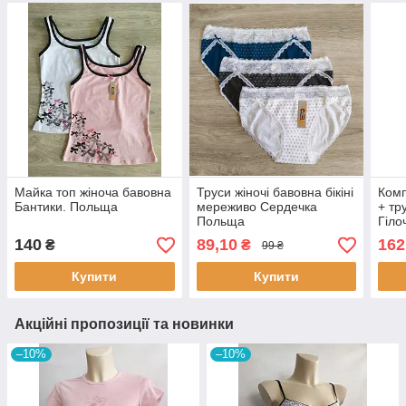
Майка топ жіноча бавовна
Труси жіночі бавовна бікіні
Комп
Бантики. Польща
мереживо Сердечка
+ тр
Польща
Гіло
жин
140
89,10
162
₴
₴
99 ₴
Купити
Купити
Акційні пропозиції та новинки
–10%
–10%