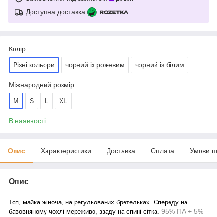
Доступна доставка
Колір
Різні кольори
чорний із рожевим
чорний із білим
Міжнародний розмір
M
S
L
XL
В наявності
Опис
Характеристики
Доставка
Оплата
Умови п
Опис
Топ, майка жіноча, на регульованих бретельках. Спереду на
95% ПА + 5%
бавовняному чохлі мереживо, ззаду на спині сітка.