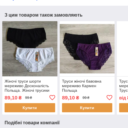
З цим товаром також замовляють
Жіночі труси шорти
Труси жіночі бавовна
Трус
мереживо Досконалість
мереживо Кармен
мере
Польща. Жіночі трусики
Польща
Трус
шортами
89,10
89,10
₴
₴
від
99 ₴
99 ₴
Купити
Купити
Подібні товари компанії