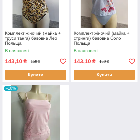
Комплект жіночий (майка +
Комплект жіночий (майка +
труси танга) бавовна Лео
стринги) бавовна Соло
Польща
Польща
В наявності
В наявності
143,10
143,10
₴
₴
159 ₴
159 ₴
Купити
Купити
–10%