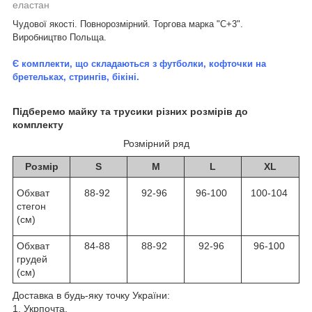
еластан
Чудової якості. Повнорозмірний. Торгова марка "С+3".
Виробництво Польща.
Є комплекти, що складаються з
футболки, кофточки на
бретельках, стрингів, бікіні.
Підберемо майку та трусики різних розмірів до
комплекту
Розмірний ряд
Розмір
S
M
L
XL
Обхват
88-92
92-96
96-100
100-104
стегон
(см)
Обхват
84-88
88-92
92-96
96-100
грудей
(см)
Доставка в будь-яку точку України:
1. Укрпочта.