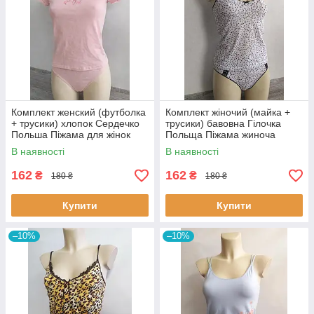
Комплект женский (футболка
Комплект жіночий (майка +
+ трусики) хлопок Сердечко
трусики) бавовна Гілочка
Польша Піжама для жінок
Польща Піжама жиноча
В наявності
В наявності
162
162
₴
₴
180 ₴
180 ₴
Купити
Купити
–10%
–10%