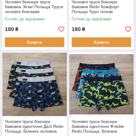
Чоловічі боксери труси
Чоловічі труси боксери
бавовна Зігзаг Польща Труси
бавовни Redo Комфорт
чоловічі боксерки
Польща Трусі чолові
боксерки
Готово до відправки
Готово до відправки
180
180
₴
₴
Купити
Купити
Чоловічі труси боксери
Чоловічі труси боксери
бавовна однотонні Далі Redo
бавовна однотонні Флейм
Польща. Білизна чоловіча
Redo Польща. Білизна