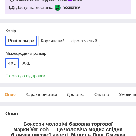
Доступна доставка
Колір
Різні кольори
Коричневий
сіро-зелений
Міжнародний розмір
4XL
XXL
Готово до відправки
Опис
Характеристики
Доставка
Оплата
Умови п
Опис
Боксери чоловічі бавовна торгової
марки Vericoh — це чоловіча модна спідня
білизна високої якості. Модель Лонг Смужка