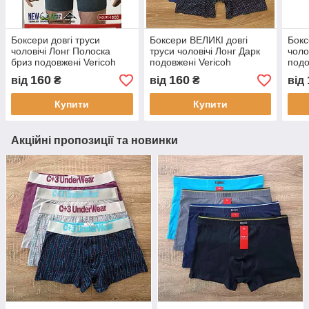
Боксери довгі труси
Боксери ВЕЛИКІ довгі
Бокс
чоловічі Лонг Полоска
труси чоловічі Лонг Дарк
чоло
бриз подовжені Vericoh
подовжені Vericoh
подо
160
160
від
₴
від
₴
від
Купити
Купити
Акційні пропозиції та новинки