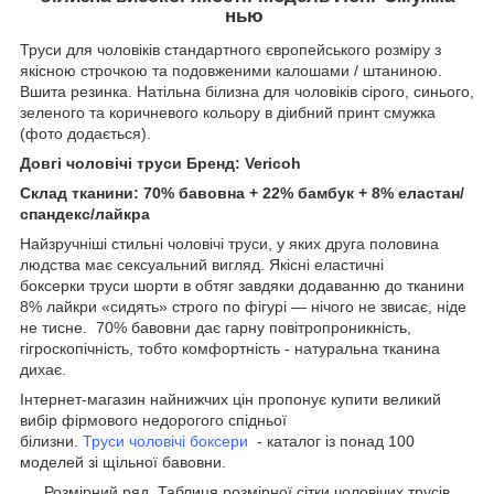
нью
Труси для чоловіків стандартного європейського розміру з
якісною строчкою та подовженими калошами / штаниною.
Вшита резинка. Натільна білизна для чоловіків сірого, синього,
зеленого та коричневого кольору в діибний принт смужка
(фото додається).
Довгі чоловічі труси Бренд: Vericoh
Склад тканини: 70% бавовна + 22% бамбук + 8% еластан/
спандекс/лайкра
Найзручніші стильні чоловічі труси, у яких друга половина
людства має сексуальний вигляд. Якісні еластичні
боксерки труси шорти в обтяг завдяки додаванню до тканини
8% лайкри «сидять» строго по фігурі — нічого не звисає, ніде
не тисне. 70% бавовни дає гарну повітропроникність,
гігроскопічність, тобто комфортність - натуральна тканина
дихає.
Інтернет-магазин найнижчих цін пропонує купити великий
вибір фірмового недорогого спідньої
білизни.
Труси чоловічі боксери
- каталог із понад 100
моделей зі щільної бавовни.
Розмірний ряд. Таблиця розмірної сітки чоловічих трусів