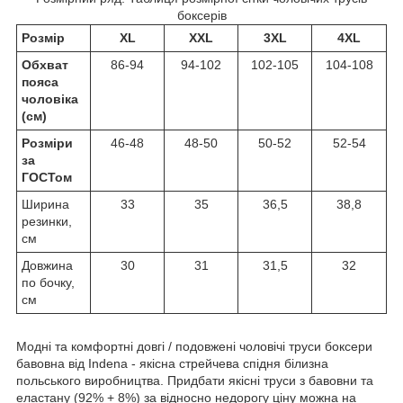
боксерів
Розмір
XL
XXL
3XL
4XL
Обхват
86-94
94-102
102-105
104-108
пояса
чоловіка
(см)
Розміри
46-48
48-50
50-52
52-54
за
ГОСТом
Ширина
33
35
36,5
38,8
резинки,
см
Довжина
30
31
31,5
32
по бочку,
см
Модні та комфортні довгі / подовжені чоловічі труси боксери
бавовна від Indena - якісна стрейчева спідня білизна
польського виробництва. Придбати якісні труси з бавовни та
еластану (92% + 8%) за відносно недорогу ціну можна на