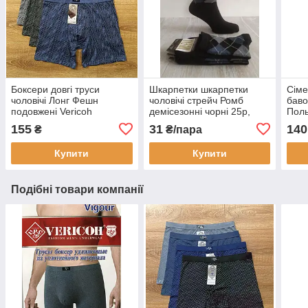
Боксери довгі труси
Шкарпетки шкарпетки
Сіме
чоловічі Лонг Фешн
чоловічі стрейч Ромб
баво
подовжені Vericoh
демісезонні чорні 25р,
Пол
27р, 29р Elite Червоноград
155
31
140
₴
₴/пара
Купити
Купити
Подібні товари компанії