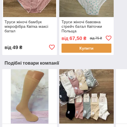
Труси жіночі бамбук
Труси жіночі бавовна
мікрофібра Квітка максі
стрейч батал Квіточки
батал
Польща
67,50
від
₴
від 75 ₴
49
від
₴
Купити
Подібні товари компанії