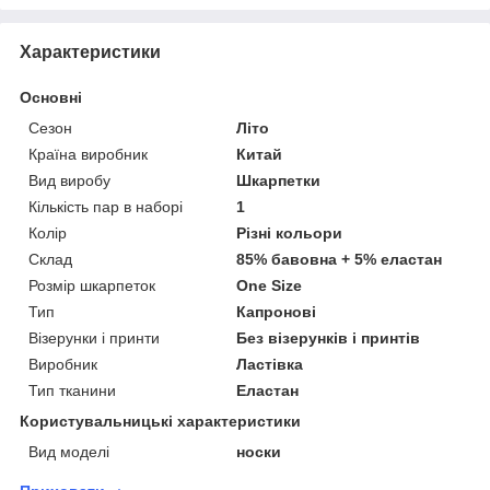
Характеристики
Основні
Сезон
Літо
Країна виробник
Китай
Вид виробу
Шкарпетки
Кількість пар в наборі
1
Колір
Різні кольори
Склад
85% бавовна + 5% еластан
Розмір шкарпеток
One Size
Тип
Капронові
Візерунки і принти
Без візерунків і принтів
Виробник
Ластівка
Тип тканини
Еластан
Користувальницькі характеристики
Вид моделі
носки