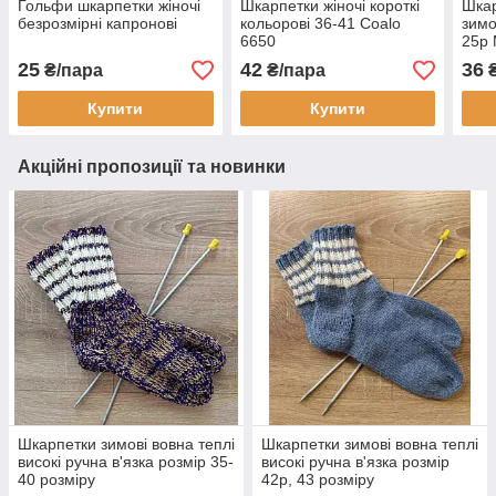
Гольфи шкарпетки жіночі
Шкарпетки жіночі короткі
Шкар
безрозмірні капронові
кольорові 36-41 Coalo
зимо
6650
25р 
25
42
36
₴/пара
₴/пара
₴
Купити
Купити
Акційні пропозиції та новинки
Шкарпетки зимові вовна теплі
Шкарпетки зимові вовна теплі
високі ручна в'язка розмір 35-
високі ручна в'язка розмір
40 розміру
42р, 43 розміру