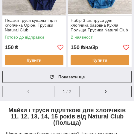
Плавки труси купальні для
Набір 3 шт. труси для
хлопчика Оріон. Трусики
хлопчика бавовна Кухля
Natural Club
Польща Трусики Natural Club
Готово до відправки
В наявності
150
150
₴
₴/набір
Купити
Купити
Показати ще
1
/ 2
Майки і труси підліткові для хлопчиків
11, 12, 13, 14, 15 років від Natural Club
(Польща)
Шукаєте нижня білизна для підлітків? Цікавить виключно