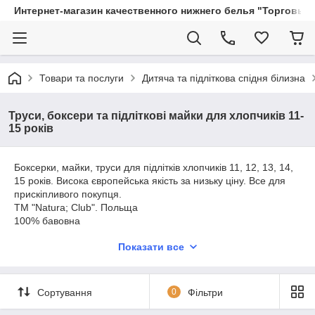
Интернет-магазин качественного нижнего белья "Торговый
Товари та послуги
Дитяча та підліткова спідня білизна
Труси, боксери та підліткові майки для хлопчиків 11-
15 років
Боксерки, майки, труси для підлітків хлопчиків 11, 12, 13, 14,
15 років. Висока європейська якість за низьку ціну. Все для
прискіпливого покупця.
TM "Natura; Club". Польща
100% бавовна
95% бавовна + 5% еластан (спандекс). Стрейчева еластична
Показати все
тканина
Сортування
0
Фільтри