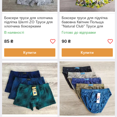
Боксери труси для хлопчика
Боксери труси для підлітка
підлітка Шелті ZO Труси для
бавовна Квітник Польща
хлопчика боксерками
"Natural Club" Труси для
підлітка
В наявності
Готово до відправки
85
90
₴
₴
Купити
Купити