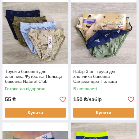
Труси з бавовни для
Набір 3 шт. труси для
хлопчика Футболіст Польща
хлопчика бавовна
бавовна Natural Club
Cаламандра Польща
Трусики Natural Club
Готово до відправки
В наявності
55
150
₴
₴/набір
Купити
Купити