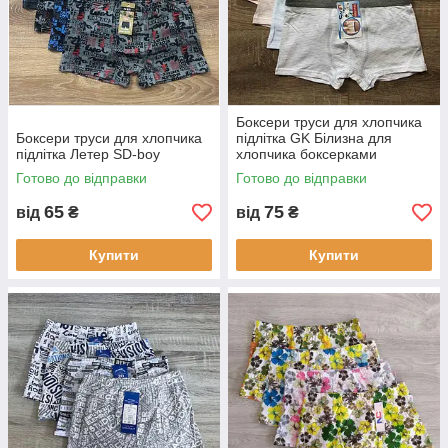
Боксери труси для хлопчика
Боксери труси для хлопчика
підлітка GK Білизна для
підлітка Летер SD-boy
хлопчика боксерками
Готово до відправки
Готово до відправки
65
75
від
₴
від
₴
Купити
Купити